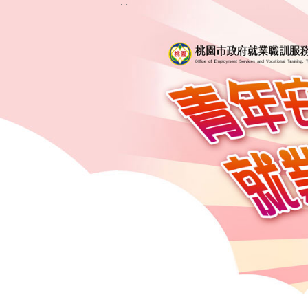
跳
:::
到
主
要
內
容